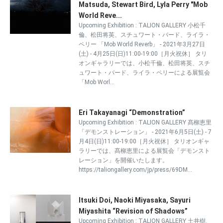
Matsuda, Stewart Bird, Lyla Perry "Mob
World Reve...
Upcoming Exhibition : TALION GALLERY 小松千
倫、松田将英、スチュワート・バード、ライラ・
ペリー 「Mob World Reverb」 - 2021年3月27日
(土) - 4月25日(日)11:00-19:00［月火祝休］ タリ
オンギャラリーでは、小松千倫、松田将英、スチ
ュワート・バード、ライラ・ペリーによる展覧会
「Mob Worl...
Eri Takayanagi “Demonstration”
Upcoming Exhibition : TALION GALLERY 髙柳恵里
「デモンストレーション」 - 2021年6月5日(土) - 7
月4日(日)11:00-19:00［月火祝休］ タリオンギャ
ラリーでは、髙柳恵里による展覧会「デモンスト
レーション」を開催いたします。
https://taliongallery.com/jp/press/69DM...
Itsuki Doi, Naoki Miyasaka, Sayuri
Miyashita “Revision of Shadows”
Upcoming Exhibition : TALION GALLERY 土井樹、