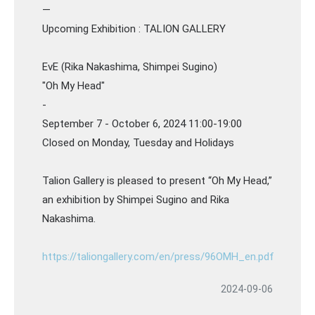
—
Upcoming Exhibition : TALION GALLERY
EvE (Rika Nakashima, Shimpei Sugino)
"Oh My Head"
-
September 7 - October 6, 2024 11:00-19:00
Closed on Monday, Tuesday and Holidays
Talion Gallery is pleased to present “Oh My Head,”
an exhibition by Shimpei Sugino and Rika
Nakashima.
https://taliongallery.com/en/press/96OMH_en.pdf
2024-09-06