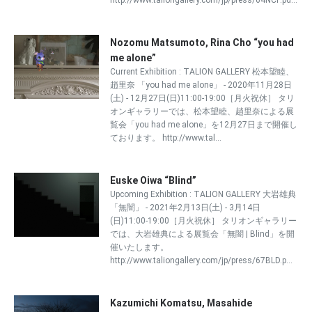
http://www.taliongallery.com/jp/press/64NCP.pd...
Nozomu Matsumoto, Rina Cho “you had
me alone”
Current Exhibition : TALION GALLERY 松本望睦、
趙里奈 「you had me alone」 - 2020年11月28日
(土) - 12月27日(日)11:00-19:00［月火祝休］ タリ
オンギャラリーでは、松本望睦、趙里奈による展
覧会「you had me alone」を12月27日まで開催し
ております。 http://www.tal...
Euske Oiwa “Blind”
Upcoming Exhibition : TALION GALLERY 大岩雄典
「無闇」 - 2021年2月13日(土) - 3月14日
(日)11:00-19:00［月火祝休］ タリオンギャラリー
では、大岩雄典による展覧会「無闇 | Blind」を開
催いたします。
http://www.taliongallery.com/jp/press/67BLD.p...
Kazumichi Komatsu, Masahide