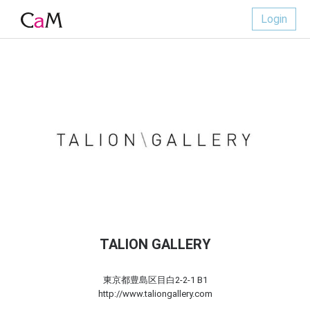
Login
TALION GALLERY
東京都豊島区目白2-2-1 B1
http://www.taliongallery.com