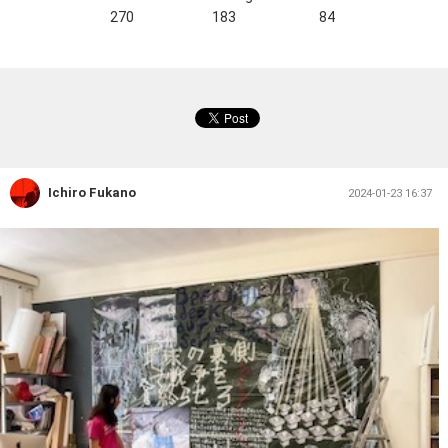
270
183
84
Ichiro Fukano
2024-01-23 16:37