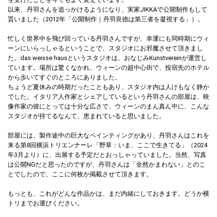
以来、丹羽さんを追っかけるようになり、実家JIKKAで公開制作もして
貰いました（2012年「公開制作｜丹羽良徳は第三者を凝視する」）。
忙しく世界中を飛び回っている丹羽さんですが、幸運にも同時期にウィ
ーンにいらっしゃるということで、スタジオにお邪魔させて頂きまし
た。das weisse hausというスタジオは、おなじみKunstvereinが運営し
ています。場所は驚くなかれ、ウィーンの超中心街で、投宿先のホテル
から歩いてすぐのところにありました。
ちょうど夏休みの時期だったこともあり、スタジオ内は人けもなく静か
でした。イタリア人作家とシェアしているという丹羽さんの部屋は、映
像作家の彼にとっては十分な広さで、ウィーンのまん真ん中に、こんな
スタジオが持てるなんて、恵まれていると思いました。
部屋には、製作途中の巨大なペインティングがあり、丹羽さんはこれを
来る第8回横浜トリエンナーレ「野草：いま、ここで生きてる」（2024
年3月より）に、出展する予定だとおっしゃっていました。当然、写真
は公開NGだと思ったのですが、丹羽さんは「全然かまわない」とのこ
とでしたので、ここに何枚か掲載させて頂きます。
もっとも、これがどんな作品かは、まだ内緒にしておきます。どうか横
トリまでお運びください。