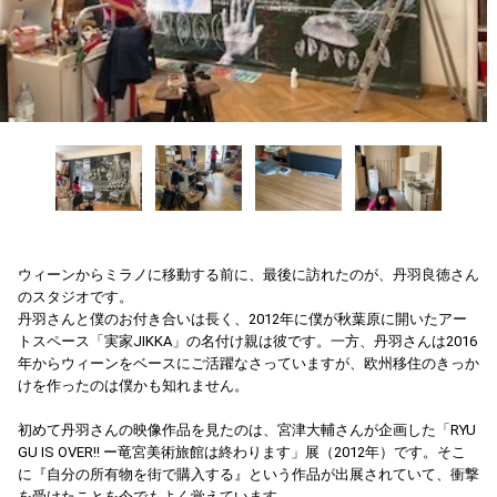
ウィーンからミラノに移動する前に、最後に訪れたのが、丹羽良徳さん
のスタジオです。
丹羽さんと僕のお付き合いは長く、2012年に僕が秋葉原に開いたアー
トスペース「実家JIKKA」の名付け親は彼です。一方、丹羽さんは2016
年からウィーンをベースにご活躍なさっていますが、欧州移住のきっか
けを作ったのは僕かも知れません。
初めて丹羽さんの映像作品を見たのは、宮津大輔さんが企画した「RYU
GU IS OVER!! ー竜宮美術旅館は終わります」展（2012年）です。そこ
に『自分の所有物を街で購入する』という作品が出展されていて、衝撃
を受けたことを今でもよく覚えています。